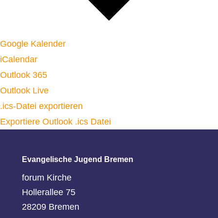
Google Kalender
iCalendar
Outlook 365
Outlook Live
.ics-Datei exportieren
Exportiere Outlook .ics Datei
Evangelische Jugend Bremen
forum Kirche
Hollerallee 75
28209 Bremen