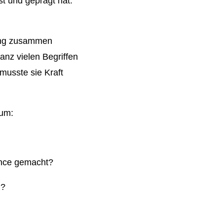
t und geprägt hat.
ung zusammen
anz vielen Begriffen
musste sie Kraft
 um:
ance gemacht?
n?